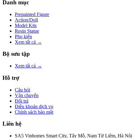
Danh mục
Prepainted Figure
Action/Doll
Model Kits
Resin Statue
Phụ kiện
Xem tất cả →
Bộ sưu tập
Xem tất cả →
Hỗ trợ
Câu hỏi
Vận chuyển
Đổi trả
Điều khoản dịch vụ
Chính sách bảo mật
Liên hệ
SA5 Vinhomes Smart City, Tây Mỗ, Nam Từ Liêm, Hà Nội