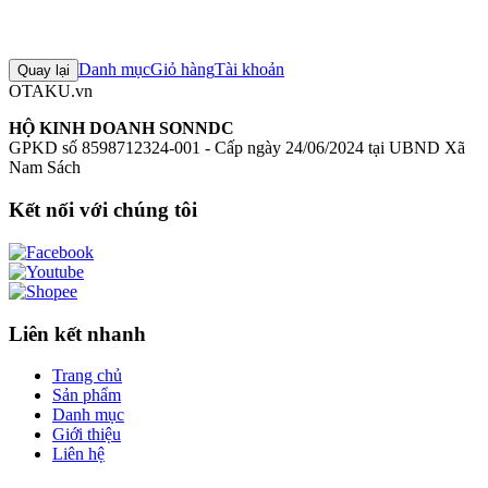
Đăng nhập để đánh giá
Chưa có đánh giá nào cho sản phẩm này
Danh mục
Giỏ hàng
Tài khoản
Quay lại
OTAKU.vn
HỘ KINH DOANH SONNDC
GPKD số 8598712324-001 - Cấp ngày 24/06/2024 tại UBND Xã
Nam Sách
Kết nối với chúng tôi
Liên kết nhanh
Trang chủ
Sản phẩm
Danh mục
Giới thiệu
Liên hệ