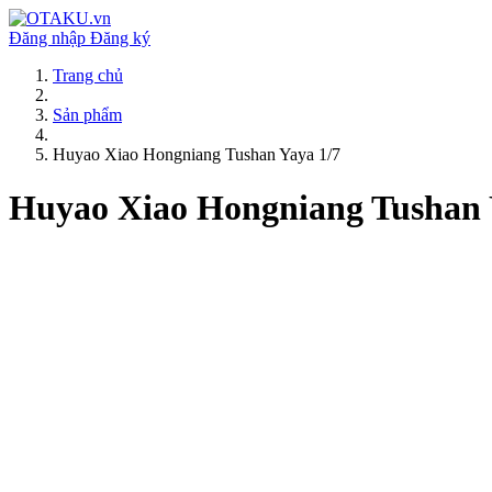
Đăng nhập
Đăng ký
Trang chủ
Sản phẩm
Huyao Xiao Hongniang Tushan Yaya 1/7
Huyao Xiao Hongniang Tushan 