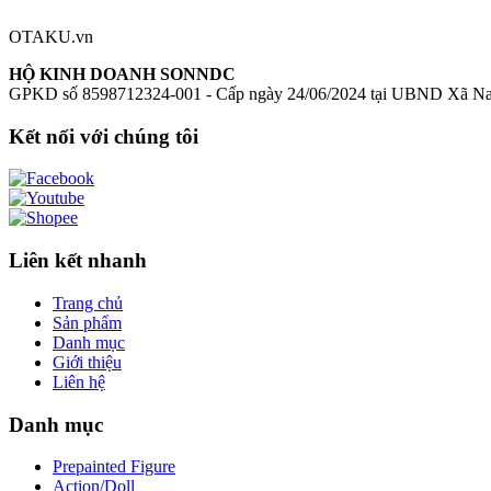
Chưa có đánh giá nào cho sản phẩm này
OTAKU.vn
HỘ KINH DOANH SONNDC
GPKD số 8598712324-001 - Cấp ngày 24/06/2024 tại UBND Xã N
Kết nối với chúng tôi
Liên kết nhanh
Trang chủ
Sản phẩm
Danh mục
Giới thiệu
Liên hệ
Danh mục
Prepainted Figure
Action/Doll