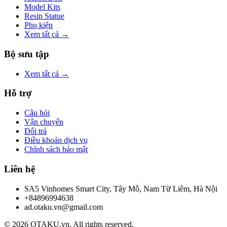
Model Kits
Resin Statue
Phụ kiện
Xem tất cả →
Bộ sưu tập
Xem tất cả →
Hỗ trợ
Câu hỏi
Vận chuyển
Đổi trả
Điều khoản dịch vụ
Chính sách bảo mật
Liên hệ
SA5 Vinhomes Smart City, Tây Mỗ, Nam Từ Liêm, Hà Nội
+84896994638
ad.otaku.vn@gmail.com
© 2026 OTAKU.vn. All rights reserved.