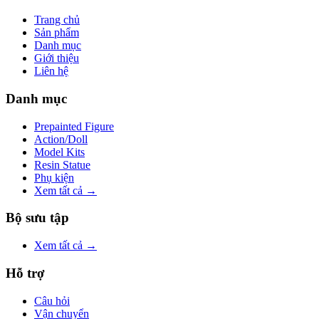
Trang chủ
Sản phẩm
Danh mục
Giới thiệu
Liên hệ
Danh mục
Prepainted Figure
Action/Doll
Model Kits
Resin Statue
Phụ kiện
Xem tất cả →
Bộ sưu tập
Xem tất cả →
Hỗ trợ
Câu hỏi
Vận chuyển