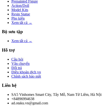
Prepainted Figure
Action/Doll
Model Kits
Resin Statue
Phụ kiện
Xem tất cả →
Bộ sưu tập
Xem tất cả →
Hỗ trợ
Câu hỏi
Vận chuyển
Đổi trả
Điều khoản dịch vụ
Chính sách bảo mật
Liên hệ
SA5 Vinhomes Smart City, Tây Mỗ, Nam Từ Liêm, Hà Nội
+84896994638
ad.otaku.vn@gmail.com