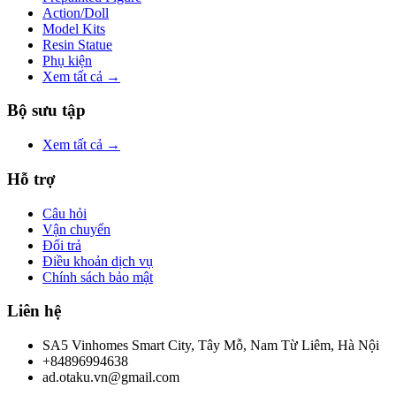
Action/Doll
Model Kits
Resin Statue
Phụ kiện
Xem tất cả →
Bộ sưu tập
Xem tất cả →
Hỗ trợ
Câu hỏi
Vận chuyển
Đổi trả
Điều khoản dịch vụ
Chính sách bảo mật
Liên hệ
SA5 Vinhomes Smart City, Tây Mỗ, Nam Từ Liêm, Hà Nội
+84896994638
ad.otaku.vn@gmail.com