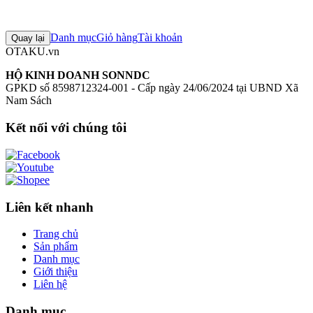
Đăng nhập để đánh giá
Chưa có đánh giá nào cho sản phẩm này
Danh mục
Giỏ hàng
Tài khoản
Quay lại
OTAKU.vn
HỘ KINH DOANH SONNDC
GPKD số 8598712324-001 - Cấp ngày 24/06/2024 tại UBND Xã
Nam Sách
Kết nối với chúng tôi
Liên kết nhanh
Trang chủ
Sản phẩm
Danh mục
Giới thiệu
Liên hệ
Danh mục