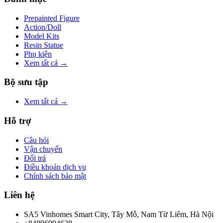
Prepainted Figure
Action/Doll
Model Kits
Resin Statue
Phụ kiện
Xem tất cả →
Bộ sưu tập
Xem tất cả →
Hỗ trợ
Câu hỏi
Vận chuyển
Đổi trả
Điều khoản dịch vụ
Chính sách bảo mật
Liên hệ
SA5 Vinhomes Smart City, Tây Mỗ, Nam Từ Liêm, Hà Nội