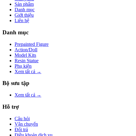
Sản phẩm
Danh mục
Giới thiệu
Liên hệ
Danh mục
Prepainted Figure
Action/Doll
Model Kits
Resin Statue
Phụ kiện
Xem tất cả →
Bộ sưu tập
Xem tất cả →
Hỗ trợ
Câu hỏi
Vận chuyển
Đổi trả
Điều khoản dịch vụ