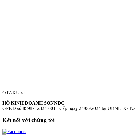
Series:
Naruto Shippuuden
Nhân vật:
Haruno Sakura
Chiều cao:
200mm
Chất liệu:
ABS, PVC
Mô hình Naruto Shippuuden Haruno Sakura Naruto Gals
Figure Naru
Đánh giá sản phẩm
0
Đăng nhập để đánh giá
Chưa có đánh giá nào cho sản phẩm này
OTAKU.vn
HỘ KINH DOANH SONNDC
GPKD số 8598712324-001 - Cấp ngày 24/06/2024 tại UBND Xã N
Kết nối với chúng tôi