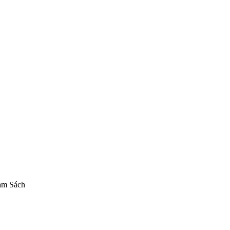
to Shippuuden Haruno Sakura Naruto Gals
Mô hình MegaHouse
Figur
am Sách