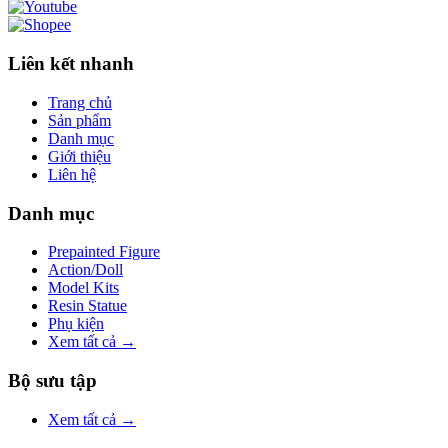
Liên kết nhanh
Trang chủ
Sản phẩm
Danh mục
Giới thiệu
Liên hệ
Danh mục
Prepainted Figure
Action/Doll
Model Kits
Resin Statue
Phụ kiện
Xem tất cả →
Bộ sưu tập
Xem tất cả →