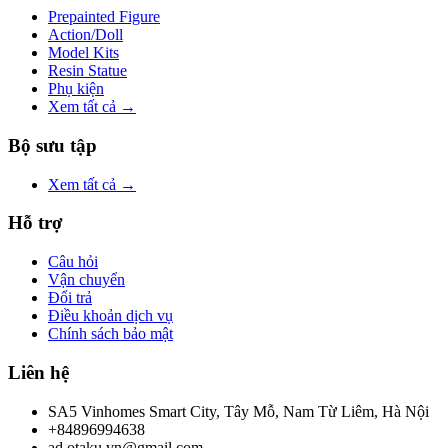
Prepainted Figure
Action/Doll
Model Kits
Resin Statue
Phụ kiện
Xem tất cả →
Bộ sưu tập
Xem tất cả →
Hỗ trợ
Câu hỏi
Vận chuyển
Đổi trả
Điều khoản dịch vụ
Chính sách bảo mật
Liên hệ
SA5 Vinhomes Smart City, Tây Mỗ, Nam Từ Liêm, Hà Nội
+84896994638
ad.otaku.vn@gmail.com