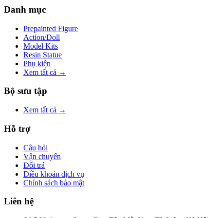
Danh mục
Prepainted Figure
Action/Doll
Model Kits
Resin Statue
Phụ kiện
Xem tất cả →
Bộ sưu tập
Xem tất cả →
Hỗ trợ
Câu hỏi
Vận chuyển
Đổi trả
Điều khoản dịch vụ
Chính sách bảo mật
Liên hệ