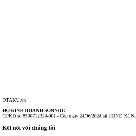
Nhà sản xuất:
Good Smile Company
Series:
Pop Up Parade
Nhân vật:
Saiba Midori
Chiều cao:
170mm
Chất liệu:
Nhựa (Plastic)
Saiba Midori figure
Midori Blue Archive figure
Pop Up Parade Midori
Đánh giá sản phẩm
0
Đăng nhập để đánh giá
Chưa có đánh giá nào cho sản phẩm này
OTAKU.vn
HỘ KINH DOANH SONNDC
GPKD số 8598712324-001 - Cấp ngày 24/06/2024 tại UBND Xã N
Kết nối với chúng tôi