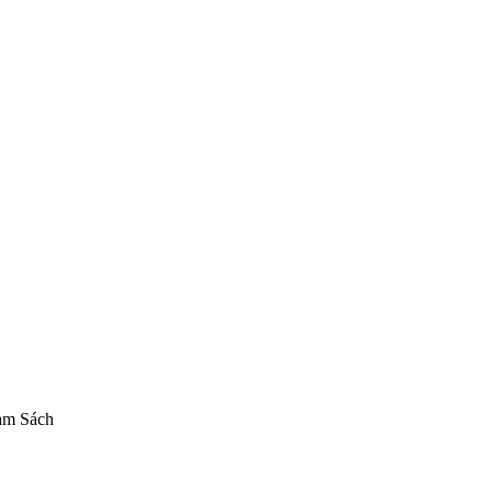
 Maid
Blue Archive figure chính hãng
mô hình Midori Blue Archive
+10
am Sách