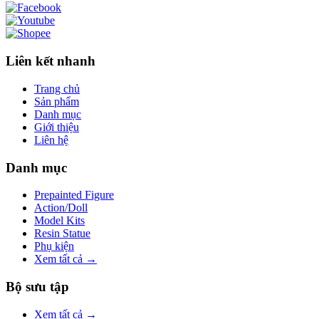
Liên kết nhanh
Trang chủ
Sản phẩm
Danh mục
Giới thiệu
Liên hệ
Danh mục
Prepainted Figure
Action/Doll
Model Kits
Resin Statue
Phụ kiện
Xem tất cả →
Bộ sưu tập
Xem tất cả →