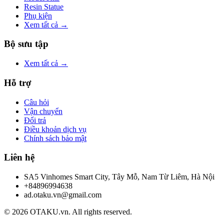
Resin Statue
Phụ kiện
Xem tất cả →
Bộ sưu tập
Xem tất cả →
Hỗ trợ
Câu hỏi
Vận chuyển
Đổi trả
Điều khoản dịch vụ
Chính sách bảo mật
Liên hệ
SA5 Vinhomes Smart City, Tây Mỗ, Nam Từ Liêm, Hà Nội
+84896994638
ad.otaku.vn@gmail.com
© 2026 OTAKU.vn. All rights reserved.