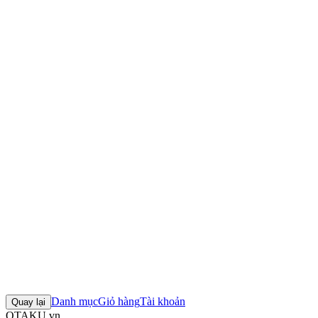
Thông số kỹ thuật
Nhà sản xuất:
NANAhiro
Series:
Original
Nhân vật:
Elf no Hanayome
Tỉ lệ:
1/6
Chiều cao:
112mm
Chất liệu:
ABS, PVC
Elf no Hanayome figure
エルフの花嫁 mô hình
Elf no Hanayome
1/6
NANAhiro figure
Niliu Chahui figure
+10 thẻ khác
Đánh giá sản phẩm
0
Đăng nhập để đánh giá
Chưa có đánh giá nào cho sản phẩm này
Danh mục
Giỏ hàng
Tài khoản
Quay lại
OTAKU.vn