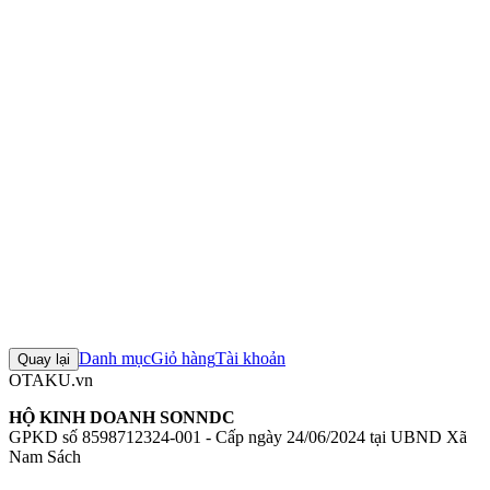
Tỉ lệ:
1/7
Chiều cao:
265mm
Chất liệu:
ABS, PVC
Mô hình Arknights - Kal'tsit - 1/7
Figure Arknights - Kal'tsit - 1/7
Mô
hình Apex Innovation
Figure Apex Innovation chính hãng
Mô hình
Arknights
+4 thẻ khác
Đánh giá sản phẩm
0
Đăng nhập để đánh giá
Chưa có đánh giá nào cho sản phẩm này
Danh mục
Giỏ hàng
Tài khoản
Quay lại
OTAKU.vn
HỘ KINH DOANH SONNDC
GPKD số 8598712324-001 - Cấp ngày 24/06/2024 tại UBND Xã
Nam Sách