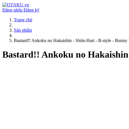
Đăng nhập
Đăng ký
Trang chủ
Sản phẩm
Bastard!! Ankoku no Hakaishin - Shiin-Hari - B-style - Bunny V
Bastard!! Ankoku no Hakaishin -