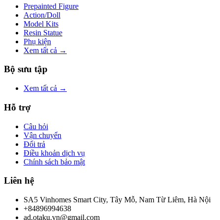
Prepainted Figure
Action/Doll
Model Kits
Resin Statue
Phụ kiện
Xem tất cả →
Bộ sưu tập
Xem tất cả →
Hỗ trợ
Câu hỏi
Vận chuyển
Đổi trả
Điều khoản dịch vụ
Chính sách bảo mật
Liên hệ
SA5 Vinhomes Smart City, Tây Mỗ, Nam Từ Liêm, Hà Nội
+84896994638
ad.otaku.vn@gmail.com