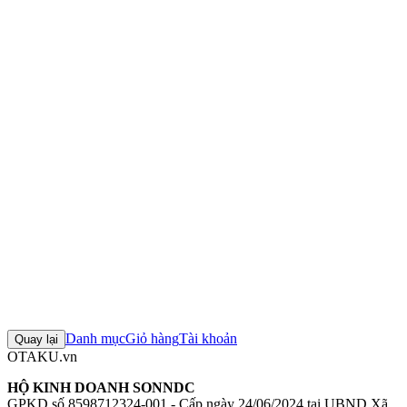
Nhà sản xuất:
FuRyu
Series:
Gotobun no Hanayome ∬ (The Quintessential
Quintuplets)
Nhân vật:
Nakano Yotsuba
Tỉ lệ:
1/7
Chất liệu:
Plastic (PVC)
Nakano Yotsuba figure
figure Gotobun no Hanayome
mô hình
Nakano Yotsuba
FuRyu figure 1/7
figure 5 chị em dâu
+10 thẻ khác
Đánh giá sản phẩm
0
Đăng nhập để đánh giá
Chưa có đánh giá nào cho sản phẩm này
Danh mục
Giỏ hàng
Tài khoản
Quay lại
OTAKU.vn
HỘ KINH DOANH SONNDC
GPKD số 8598712324-001 - Cấp ngày 24/06/2024 tại UBND Xã