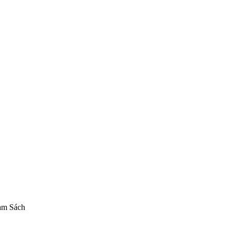
 Gakuen 2 Femirins Succubus ver. 1/7
Mô hình AniGame
Figure AniGa
am Sách