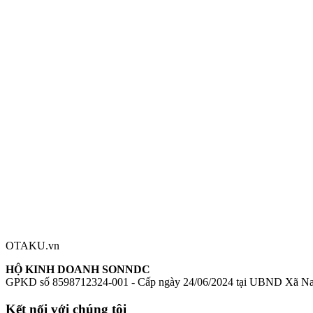
Nhà sản xuất:
AniGame
Series:
Houkai Gakuen 2
Nhân vật:
Femirins
Phiên bản:
Succubus ver.
Tỉ lệ:
1/7
Chiều cao:
150mm (khoảng 170mm tính cả đế)
Chất liệu:
ABS, PVC
Mô hình Houkai Gakuen 2 Femirins Succubus ver. 1/7
Figure Houkai
Đánh giá sản phẩm
0
Đăng nhập để đánh giá
Chưa có đánh giá nào cho sản phẩm này
OTAKU.vn
HỘ KINH DOANH SONNDC
GPKD số 8598712324-001 - Cấp ngày 24/06/2024 tại UBND Xã N
Kết nối với chúng tôi