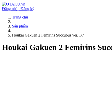
Đăng nhập
Đăng ký
Trang chủ
Sản phẩm
Houkai Gakuen 2 Femirins Succubus ver. 1/7
Houkai Gakuen 2 Femirins Succ