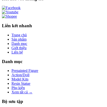
Liên kết nhanh
Trang chủ
Sản phẩm
Danh mục
Giới thiệu
Liên hệ
Danh mục
Prepainted Figure
Action/Doll
Model Kits
Resin Statue
Phụ kiện
Xem tất cả →
Bộ sưu tập