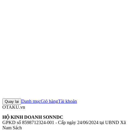
Nhật Bản
245 lượt xem
8.100.000 ₫
Số lượng:
Tối đa 3 sản phẩm
Đánh giá sản phẩm
0
Đăng nhập để đánh giá
Chưa có đánh giá nào cho sản phẩm này
Danh mục
Giỏ hàng
Tài khoản
Quay lại
OTAKU.vn
HỘ KINH DOANH SONNDC
GPKD số 8598712324-001 - Cấp ngày 24/06/2024 tại UBND Xã
Nam Sách