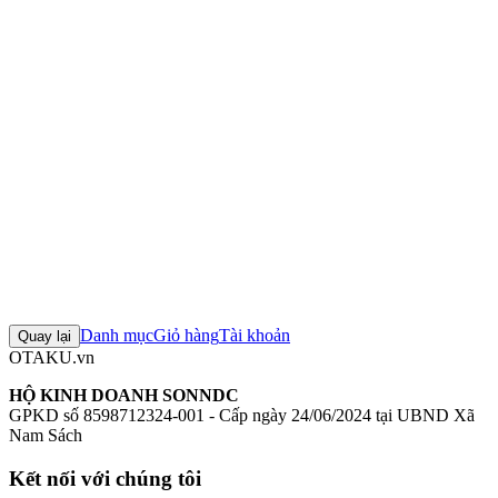
Chất liệu:
Nhựa (Plastic)
Mô hình Sin Nanatsu no Taizai - Mammon - B-style - Bunny Ver. -
1/4
Figure Sin Nanatsu no Taizai - Mammon - B-style - Bunny Ver. -
1/4
Mô hình FREEing
Figure FREEing chính hãng
Mô hình Sin
Nanatsu no Taizai
+8 thẻ khác
Đánh giá sản phẩm
0
Đăng nhập để đánh giá
Chưa có đánh giá nào cho sản phẩm này
Danh mục
Giỏ hàng
Tài khoản
Quay lại
OTAKU.vn
HỘ KINH DOANH SONNDC
GPKD số 8598712324-001 - Cấp ngày 24/06/2024 tại UBND Xã
Nam Sách
Kết nối với chúng tôi