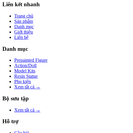
Liên kết nhanh
Trang chủ
Sản phẩm
Danh mục
Giới thiệu
Liên hệ
Danh mục
Prepainted Figure
Action/Doll
Model Kits
Resin Statue
Phụ kiện
Xem tất cả →
Bộ sưu tập
Xem tất cả →
Hỗ trợ
Câu hỏi