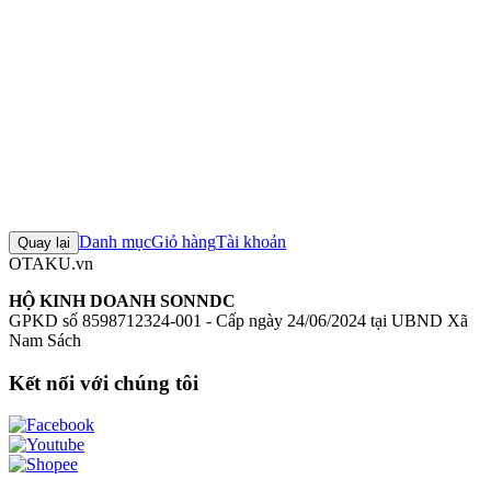
hãng
Mô hình Azur Lane
+6 thẻ khác
Đánh giá sản phẩm
0
Đăng nhập để đánh giá
Chưa có đánh giá nào cho sản phẩm này
Danh mục
Giỏ hàng
Tài khoản
Quay lại
OTAKU.vn
HỘ KINH DOANH SONNDC
GPKD số 8598712324-001 - Cấp ngày 24/06/2024 tại UBND Xã
Nam Sách
Kết nối với chúng tôi