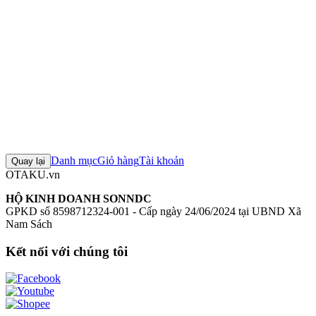
AXGRIT Ver., Deluxe Edition
Mô hình Design Coco
Figure Design
Coco chính hãng
Mô hình Hololive
+8 thẻ khác
Đánh giá sản phẩm
0
Đăng nhập để đánh giá
Chưa có đánh giá nào cho sản phẩm này
Danh mục
Giỏ hàng
Tài khoản
Quay lại
OTAKU.vn
HỘ KINH DOANH SONNDC
GPKD số 8598712324-001 - Cấp ngày 24/06/2024 tại UBND Xã
Nam Sách
Kết nối với chúng tôi