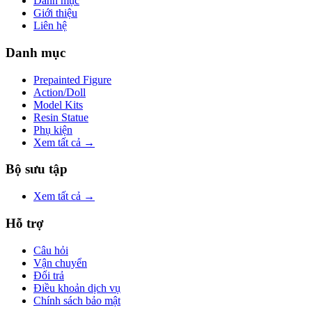
Danh mục
Giới thiệu
Liên hệ
Danh mục
Prepainted Figure
Action/Doll
Model Kits
Resin Statue
Phụ kiện
Xem tất cả →
Bộ sưu tập
Xem tất cả →
Hỗ trợ
Câu hỏi
Vận chuyển
Đổi trả
Điều khoản dịch vụ
Chính sách bảo mật